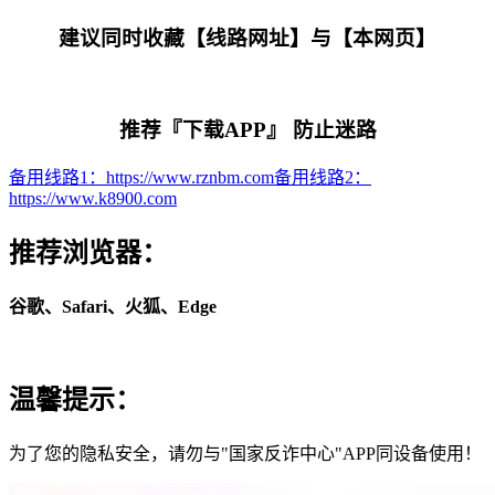
建议同时收藏【线路网址】与【本网页】
推荐『下载APP』 防止迷路
备用线路
1
：
https://www.rznbm.com
备用线路
2
：
https://www.k8900.com
推荐浏览器：
谷歌、Safari、火狐、Edge
温馨提示：
为了您的隐私安全，请勿与"国家反诈中心"APP同设备使用！