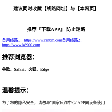
建议同时收藏【线路网址】与【本网页】
推荐『下载APP』 防止迷路
备用线路
1
：
https://www.rznbm.com
备用线路
2
：
https://www.k8900.com
推荐浏览器：
谷歌、Safari、火狐、Edge
温馨提示：
为了您的隐私安全，请勿与"国家反诈中心"APP同设备使用！