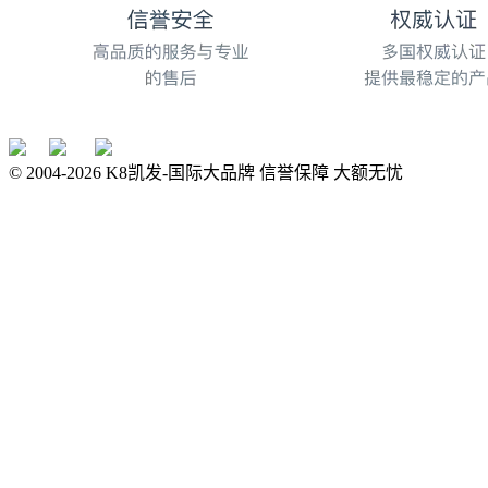
© 2004-
2026
K8凯发-国际大品牌 信誉保障 大额无忧